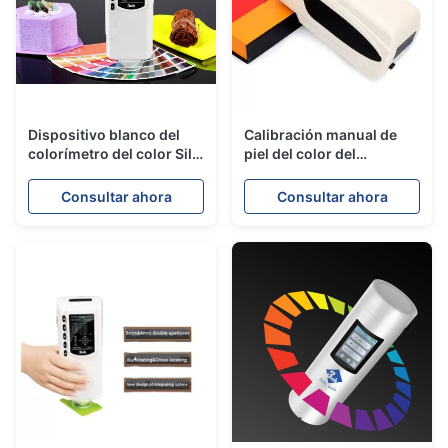
Dispositivo blanco del
Calibración manual de
colorímetro del color Silk,
piel del color del
colorímetro portátil del
colorímetro portátil del
espectrofotómetro
metro NR200 con
Consultar ahora
Consultar ahora
software de la PC