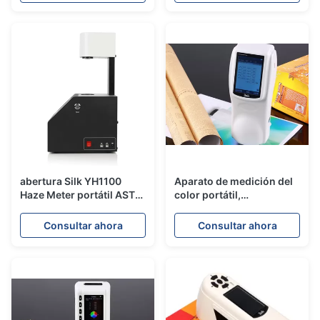
abertura Silk YH1100
Aparato de medición del
Haze Meter portátil ASTM
color portátil,
D1003 de 8m m
espectrofotómetro a
juego de la pintura
Consultar ahora
Consultar ahora
durable