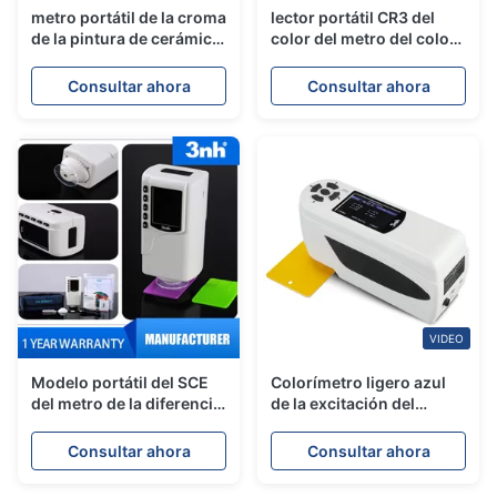
metro portátil de la croma
lector portátil CR3 del
de la pintura de cerámica
color del metro del color
plástica de 8m m
de Digitaces del
Apertrue
colorímetro Silk para el
Consultar ahora
Consultar ahora
equipo de LABORATORIO
del CIE
VIDEO
Modelo portátil del SCE
Colorímetro ligero azul
del metro de la diferencia
de la excitación del
del color del colorímetro
laboratorio LED del metro
para imprimir la tinta de
Silk NH310 CIE del color
Consultar ahora
Consultar ahora
la pintura
de Digitaces de la croma
de la materia textil