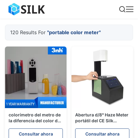
120 Results For
"portable color meter"
colorímetro del metro de
Abertura d/8° Haze Meter
la diferencia del color del
portátil del CE Silk
calibre Silk de 8m m con
YH1200 8m m
el software CQCS3
Consultar ahora
Consultar ahora