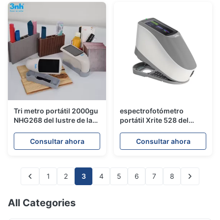
Tri metro portátil 2000gu
espectrofotómetro
NHG268 del lustre de la
portátil Xrite 528 del
pantalla táctil del ángulo
color de Silk YD5010 45/0
de 20/60/85 grado
CMYK
Consultar ahora
Consultar ahora
1
2
3
4
5
6
7
8
All Categories