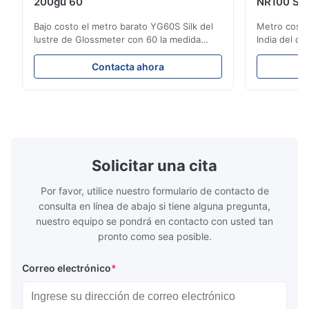
200gu 60
NR100 Sil
Bajo costo el metro barato YG60S Silk del
Metro cosmé
lustre de Glossmeter con 60 la medida
India del co
brillante de gu del grado 200 El metro
instrumento
económico del lustre de YG60S 60° puede
abertura de
Contacta ahora
probar el material con el lustre (0-200Gu),
de producto
y se aplica universal para pintar, tinta,
NR100 el eq
barniz del secado, capa, productos de
necesidades 
madera; mármol, ...
colorímetro 
Solicitar una cita
Por favor, utilice nuestro formulario de contacto de
consulta en línea de abajo si tiene alguna pregunta,
nuestro equipo se pondrá en contacto con usted tan
pronto como sea posible.
Correo electrónico
*