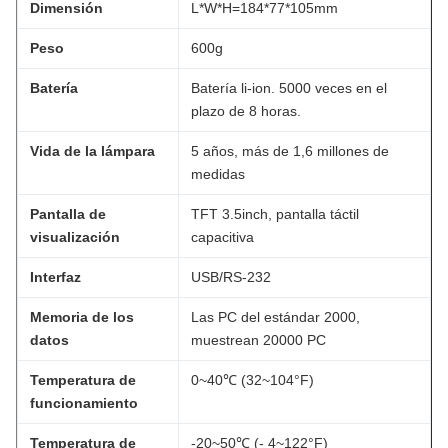
Dimensión
L*W*H=184*77*105mm
Peso
600g
Batería
Batería li-ion. 5000 veces en el
plazo de 8 horas.
Vida de la lámpara
5 años, más de 1,6 millones de
medidas
Pantalla de
TFT 3.5inch, pantalla táctil
visualización
capacitiva
Interfaz
USB/RS-232
Memoria de los
Las PC del estándar 2000,
datos
muestrean 20000 PC
Temperatura de
0~40℃ (32~104°F)
funcionamiento
Temperatura de
-20~50℃ (- 4~122°F)