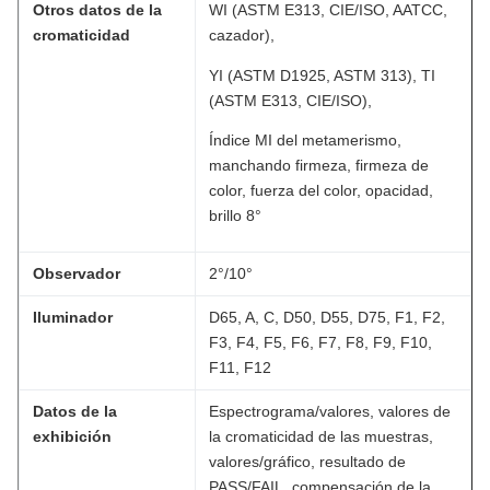
Otros datos de la
WI (ASTM E313, CIE/ISO, AATCC,
cromaticidad
cazador),
YI (ASTM D1925, ASTM 313), TI
(ASTM E313, CIE/ISO),
Índice MI del metamerismo,
manchando firmeza, firmeza de
color, fuerza del color, opacidad,
brillo 8°
Observador
2°/10°
Iluminador
D65, A, C, D50, D55, D75, F1, F2,
F3, F4, F5, F6, F7, F8, F9, F10,
F11, F12
Datos de la
Espectrograma/valores, valores de
exhibición
la cromaticidad de las muestras,
valores/gráfico, resultado de
PASS/FAIL, compensación de la