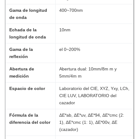
Gama de longitud
400~700nm
de onda
Echada de la
10nm
longitud de onda
Gama de la
el 0~200%
reflexión
Abertura de
Abertura dual: 10mm/8m m y
medición
5mm/4m m
Espacio de color
Laboratorio del CIE, XYZ, Yxy, LCh,
CIE LUV, LABORATORIO del
cazador
Fórmula de la
ΔE*ab, ΔE*uv, ΔE*94, ΔE*cmc (2:
diferencia del color
1), ΔE*cmc (1: 1), ΔE*00v, ΔE
(cazador)