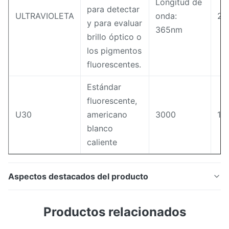
Longitud de
para detectar
ULTRAVIOLETA
onda:
20
y para evaluar
365nm
brillo óptico o
los pigmentos
fluorescentes.
Estándar
fluorescente,
U30
americano
3000
18
blanco
caliente
Aspectos destacados del producto
Caja de luz de la inspección del color del gabinete de
Productos relacionados
la evaluación del color de la fuente de luz de T60+ 5
Breve introducción: T60+ puede acomodar hasta 5