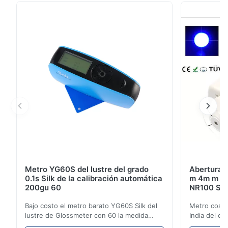
fuentes de luz. Gabinete las cabinas/de la evaluación
de entonado de colores del color/caja de luz del color
se pueden aplicar a las industrias ...
Metro YG60S del lustre del grado
Abertura p
0.1s Silk de la calibración automática
m 4m m del
200gu 60
NR100 Sil
Bajo costo el metro barato YG60S Silk del
Metro cosmé
lustre de Glossmeter con 60 la medida
India del co
brillante de gu del grado 200 El metro
instrumento