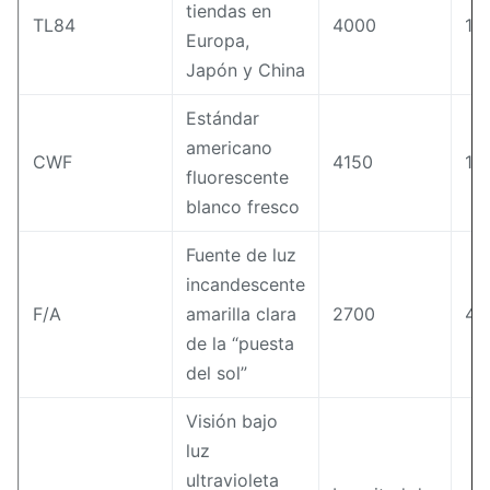
tiendas en
TL84
4000
18
Europa,
Japón y China
Estándar
americano
CWF
4150
18
fluorescente
blanco fresco
Fuente de luz
incandescente
F/A
amarilla clara
2700
40
de la “puesta
del sol”
Visión bajo
luz
ultravioleta