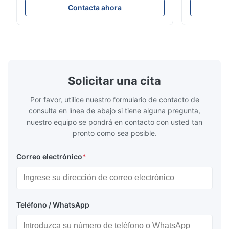
económico del lustre de YG60S 60° puede
abertura de
Contacta ahora
probar el material con el lustre (0-200Gu),
de producto
y se aplica universal para pintar, tinta,
NR100 el eq
barniz del secado, capa, productos de
necesidades 
madera; mármol, ...
colorímetro 
Solicitar una cita
Por favor, utilice nuestro formulario de contacto de
consulta en línea de abajo si tiene alguna pregunta,
nuestro equipo se pondrá en contacto con usted tan
pronto como sea posible.
Correo electrónico
*
Teléfono / WhatsApp