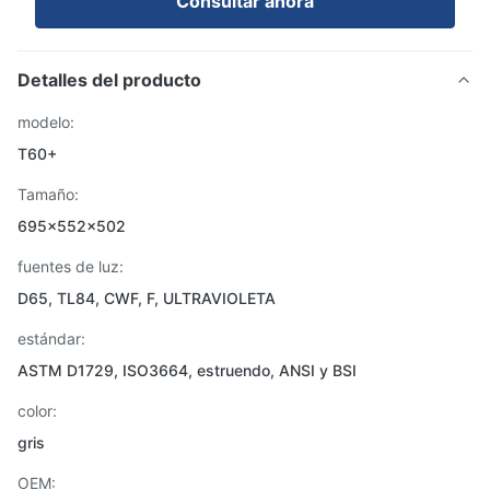
Consultar ahora
Detalles del producto
modelo:
T60+
Tamaño:
695x552x502
fuentes de luz:
D65, TL84, CWF, F, ULTRAVIOLETA
estándar:
ASTM D1729, ISO3664, estruendo, ANSI y BSI
color:
gris
OEM: