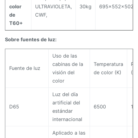
color
ULTRAVIOLETA,
30kg
695x552x502
de
CWF,
T60+
Sobre fuentes de luz:
Uso de las
cabinas de la
Temperatura
Po
Fuente de luz
visión del
de color (K)
(W
color
Luz del día
artificial del
D65
6500
18
estándar
internacional
Aplicado a las