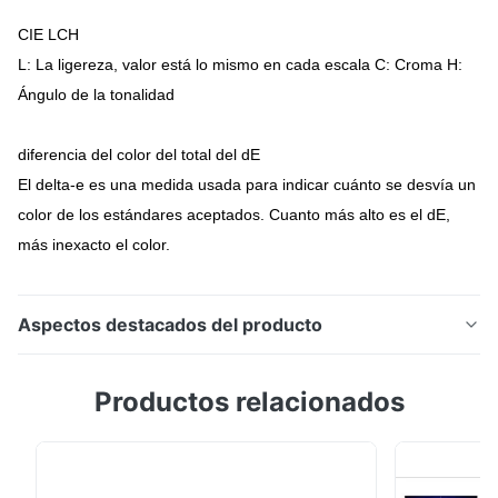
CIE LCH
L: La ligereza, valor está lo mismo en cada escala C: Croma H:
Ángulo de la tonalidad
diferencia del color del total del dE
El delta-e es una medida usada para indicar cuánto se desvía un
color de los estándares aceptados. Cuanto más alto es el dE,
más inexacto el color.
Aspectos destacados del producto
Analizador YS3060 del color del colorímetro del
Productos relacionados
espectrofotómetro de la cámara de color para
substituir el espectrofotómetro ultravioleta del xrite
ci64 Breve introducción 1. El espectrofotómetro
YS3060 es el espectrofotómetro de medición del