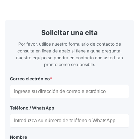
barniz del secado, capa, productos de
necesidades 
madera; mármol, ...
colorímetro 
Solicitar una cita
Por favor, utilice nuestro formulario de contacto de
consulta en línea de abajo si tiene alguna pregunta,
nuestro equipo se pondrá en contacto con usted tan
pronto como sea posible.
Correo electrónico
*
Teléfono / WhatsApp
Nombre