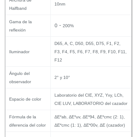
Anchura de
10nm
Halfband
Gama de la
0 -
200%
reflexión
D65, A, C, D50, D55, D75, F1, F2,
Iluminador
F3, F4, F5, F6, F7, F8, F9, F10, F11,
F12
Ángulo del
2° y 10°
observador
Laboratorio del CIE, XYZ, Yxy, LCh,
Espacio de color
CIE LUV, LABORATORIO del cazador
Fórmula de la
ΔE*ab, ΔE*uv, ΔE*94, ΔE*cmc (2: 1),
diferencia del color
ΔE*cmc (1: 1), ΔE*00v, ΔE (cazador)