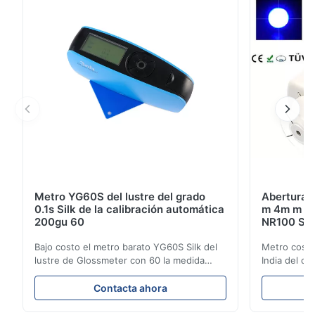
último color desarrollado, manufacturado y puesto en
...
Metro YG60S del lustre del grado
Abertura p
0.1s Silk de la calibración automática
m 4m m del
200gu 60
NR100 Sil
Bajo costo el metro barato YG60S Silk del
Metro cosmé
lustre de Glossmeter con 60 la medida
India del co
brillante de gu del grado 200 El metro
instrumento
económico del lustre de YG60S 60° puede
abertura de
Contacta ahora
probar el material con el lustre (0-200Gu),
de producto
y se aplica universal para pintar, tinta,
NR100 el eq