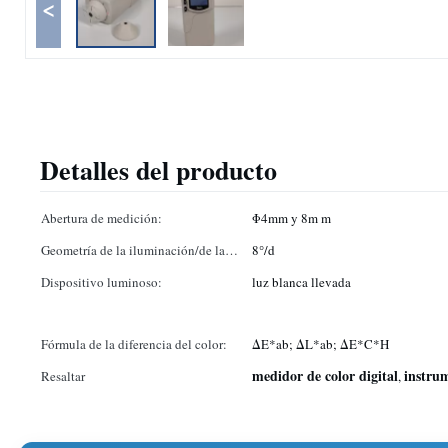
<
Detalles del producto
Abertura de medición:
Φ4mm y 8m m
Geometría de la iluminación/de la
8°/d
visión:
Dispositivo luminoso:
luz blanca llevada
Fórmula de la diferencia del color:
ΔE*ab; ΔL*ab; ΔE*C*H
medidor de color digital
instru
Resaltar
,