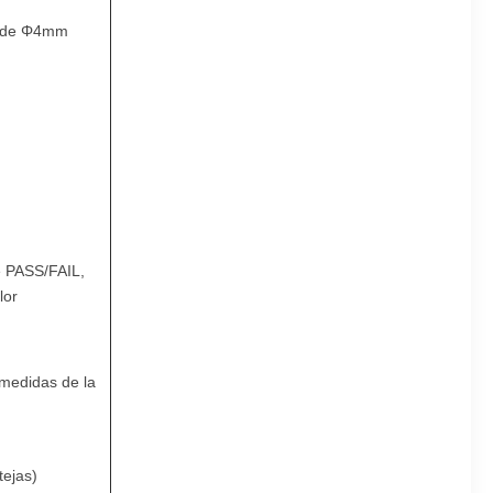
d de Φ4mm
de PASS/FAIL,
lor
medidas de la
tejas)