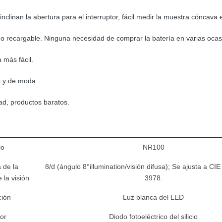
inan la abertura para el interruptor, fácil medir la muestra cóncava 
do recargable. Ninguna necesidad de comprar la batería en varias ocas
 más fácil.
s y de moda.
ad, productos baratos.
lo
NR100
 de la
8/d (ángulo 8°illumination/visión difusa); Se ajusta a CI
 la visión
3978.
ción
Luz blanca del LED
or
Diodo fotoeléctrico del silicio