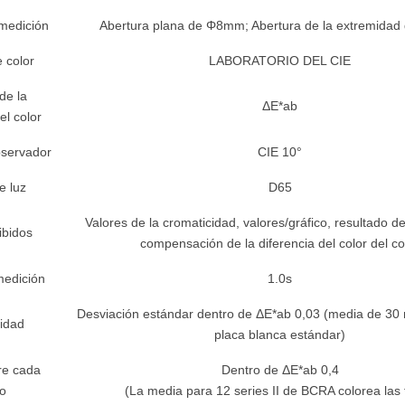
medición
Abertura plana de Φ8mm; Abertura de la extremida
 color
LABORATORIO DEL CIE
de la
ΔE*ab
el color
bservador
CIE 10°
e luz
D65
Valores de la cromaticidad, valores/gráfico, resultado 
ibidos
compensación de la diferencia del color del co
edición
1.0s
Desviación estándar dentro de ΔE*ab 0,03 (media de 30 
lidad
placa blanca estándar)
re cada
Dentro de ΔE*ab 0,4
o
(La media para 12 series II de BCRA colorea las 