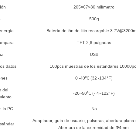
ión
205×67×80 milímetro
o
500g
energía
Batería de ión de litio recargable 3.7V@3200
lámpara
TFT 2,8 pulgadas
az
USB
os datos
100pcs muestras de los estándares 10000p
ones
0~40℃ (32~104°F)
 del
-20~50℃ (- 4~122°F)
miento
e la PC
No
Adaptador, guía de usuario, pulseras, abertura plan
stándar
Abertura de la extremidad de Φ4mm.