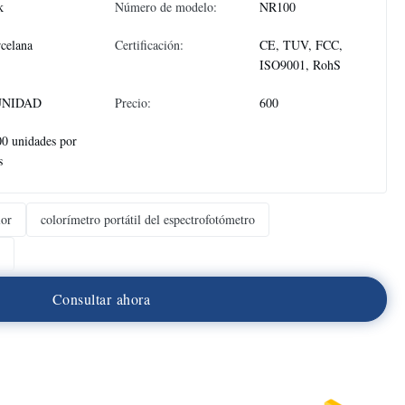
k
Número de modelo:
NR100
celana
Certificación:
CE, TUV, FCC,
ISO9001, RohS
UNIDAD
Precio:
600
0 unidades por
s
lor
colorímetro portátil del espectrofotómetro
C
o
n
s
u
l
t
a
r
a
h
o
r
a