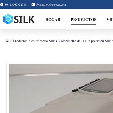
86--13667332386
feliciazhou@pa.ecer.com
HOGAR
PRODUCTOS
VI
Productos
colorímetro Silk
Colorímetro de la alta precisión Sil