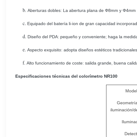
b.
Aberturas dobles: La abertura plana de Φ8mm y Φ4mm incl
c.
Equipado del batería li-ion de gran capacidad incorpora
d.
Diseño del PDA: pequeño y conveniente; haga la medida
e.
Aspecto exquisito: adopta diseños estéticos tradicionale
f.
Alto funcionamiento de coste: salida grande, buena calid
Especificaciones técnicas del colorímetro NR100
Mode
Geometría
iluminación/de
Ilumina
Detect