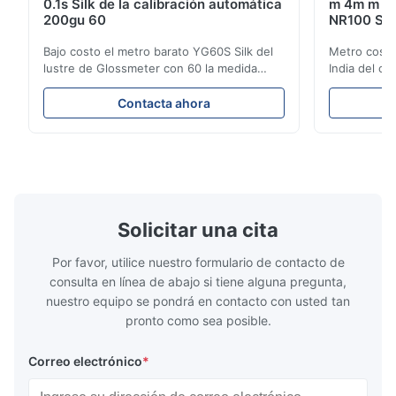
0.1s Silk de la calibración automática
m 4m m del
200gu 60
NR100 Sil
Bajo costo el metro barato YG60S Silk del
Metro cosmé
lustre de Glossmeter con 60 la medida
India del co
brillante de gu del grado 200 El metro
instrumento
económico del lustre de YG60S 60° puede
abertura de
Contacta ahora
probar el material con el lustre (0-200Gu),
de producto
y se aplica universal para pintar, tinta,
NR100 el eq
barniz del secado, capa, productos de
necesidades 
madera; mármol, ...
colorímetro 
Solicitar una cita
Por favor, utilice nuestro formulario de contacto de
consulta en línea de abajo si tiene alguna pregunta,
nuestro equipo se pondrá en contacto con usted tan
pronto como sea posible.
Correo electrónico
*